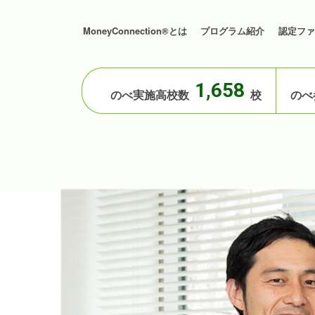
MoneyConnection®とは
プログラム紹介
認定ファ
1,658
のべ実施高校数
校
のべ