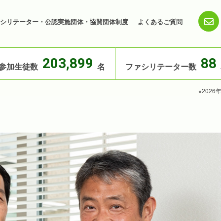
シリテーター・公認実施団体・協賛団体制度
よくあるご質問
203,899
88
参加生徒数
名
ファシリテーター数
※202