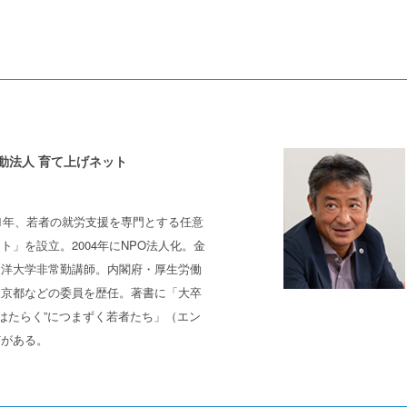
動法人 育て上げネット
01年、若者の就労支援を専門とする任意
ト」を設立。2004年にNPO法人化。金
東洋大学非常勤講師。内閣府・厚生労働
東京都などの委員を歴任。著書に「大卒
“はたらく”につまずく若者たち」（エン
どがある。