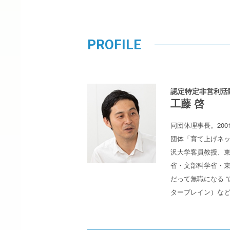
PROFILE
認定特定非営利活
工藤 啓
同団体理事長。20
団体「育て上げネッ
沢大学客員教授、
省・文部科学省・
だって無職になる 
ターブレイン）な