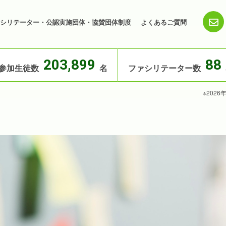
シリテーター・公認実施団体・協賛団体制度
よくあるご質問
203,899
88
参加生徒数
名
ファシリテーター数
※202