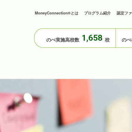
MoneyConnection®とは
プログラム紹介
認定ファ
1,658
のべ実施高校数
校
のべ