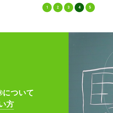
1
2
3
4
5
on®について
い方