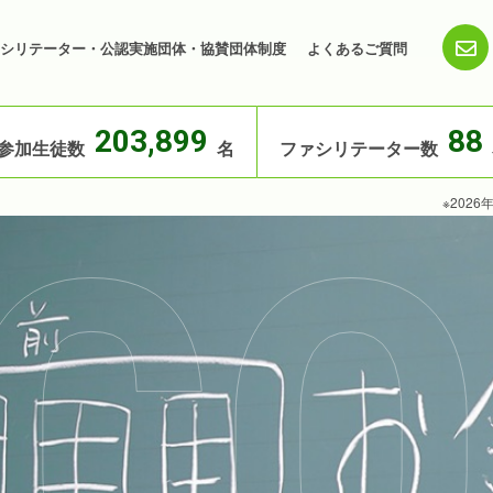
シリテーター・公認実施団体・協賛団体制度
よくあるご質問
203,899
88
参加生徒数
名
ファシリテーター数
※202