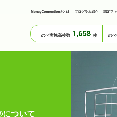
MoneyConnection®とは
プログラム紹介
認定ファ
1,658
のべ実施高校数
校
のべ
on®について